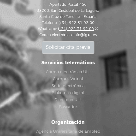
Apartado Postal 456
38200, San Cristóbal de La Laguna
Santa Cruz de Tenerife - España
Teléfono: (+34) 922 31 92 00
Whatsapp:
(+34) 922 31 92 00
Correo electrónico:
info@fg.ull.es
Solicitar cita previa
Servicios telemáticos
Correo electrónico ULL
Campus Virtual
Sede electrónica
Biblioteca digital
Directorio ULL
Buscador
Organización
Agencia Universitaria de Empleo