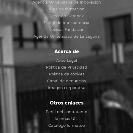
Agencia Universitaria de Innovación
Área de formación
Dirección Gerencia
Portal de transparencia
Noticias Fundación
Agenda Universidad de La Laguna
Acerca de
Aviso Legal
Política de Privacidad
Política de cookies
Canal de denuncias
Imagen corporativa
Otros enlaces
Perfil del contratante
Idiomas ULL
Catálogo formativo