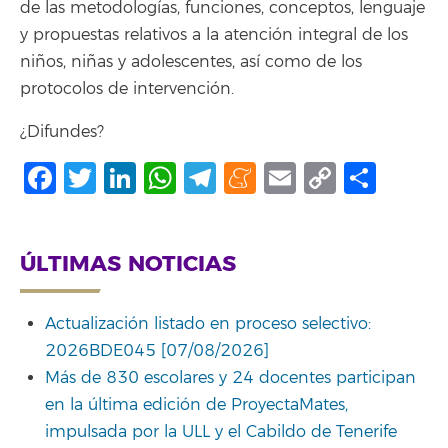
de las metodologías, funciones, conceptos, lenguaje
y propuestas relativos a la atención integral de los
niños, niñas y adolescentes, así como de los
protocolos de intervención.
¿Difundes?
Facebook
Twitter
LinkedIn
WhatsApp
Telegram
Meneame
Email
Copy
Comp
Link
ÚLTIMAS NOTICIAS
Actualización listado en proceso selectivo:
2026BDE045 [07/08/2026]
Más de 830 escolares y 24 docentes participan
en la última edición de ProyectaMates,
impulsada por la ULL y el Cabildo de Tenerife