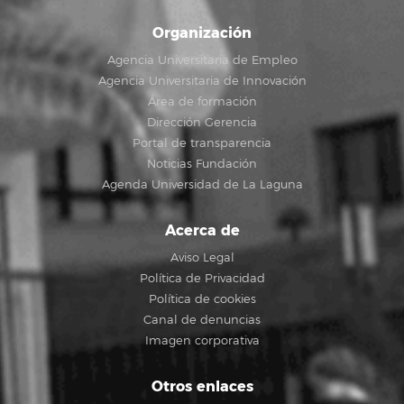
Organización
Agencia Universitaria de Empleo
Agencia Universitaria de Innovación
Área de formación
Dirección Gerencia
Portal de transparencia
Noticias Fundación
Agenda Universidad de La Laguna
Acerca de
Aviso Legal
Política de Privacidad
Política de cookies
Canal de denuncias
Imagen corporativa
Otros enlaces