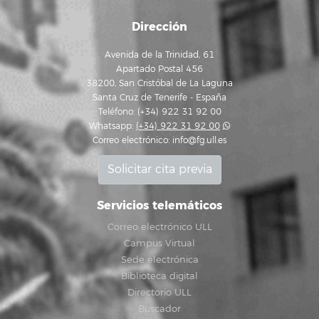
Dirección
Avenida de la Trinidad, 61
Apartado Postal 456
38200, San Cristóbal de La Laguna
Santa Cruz de Tenerife - España
Teléfono: (+34) 922 31 92 00
Whatsapp:
(+34) 922 31 92 00
Correo electrónico:
info@fg.ull.es
Solicitar cita previa
Servicios telemáticos
Correo electrónico ULL
Campus Virtual
Sede electrónica
Biblioteca digital
Directorio ULL
Buscador