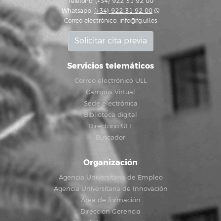
Teléfono: (+34) 922 31 92 00
Whatsapp:
(+34) 922 31 92 00
Correo electrónico:
info@fg.ull.es
Solicitar cita previa
Servicios telemáticos
Correo electrónico ULL
Campus Virtual
Sede electrónica
Biblioteca digital
Directorio ULL
Buscador
Organización
Agencia Universitaria de Empleo
Agencia Universitaria de Innovación
Área de formación
Dirección Gerencia