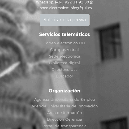
Whatsapp:
(+34) 922 31 92 00
Correo electrónico:
info@fg.ull.es
Solicitar cita previa
Servicios telemáticos
Correo electrónico ULL
Campus Virtual
Sede electrónica
Biblioteca digital
Directorio ULL
Buscador
Organización
Agencia Universitaria de Empleo
Agencia Universitaria de Innovación
Área de formación
Dirección Gerencia
Portal de transparencia