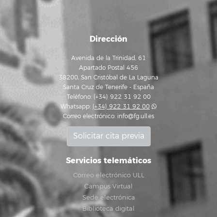
Dirección
Avenida de la Trinidad, 61
Apartado Postal 456
38200, San Cristóbal de La Laguna
Santa Cruz de Tenerife - España
Teléfono: (+34) 922 31 92 00
Whatsapp:
(+34) 922 31 92 00
Correo electrónico:
info@fg.ull.es
Solicitar cita previa
Servicios telemáticos
Correo electrónico ULL
Campus Virtual
Sede electrónica
Biblioteca digital