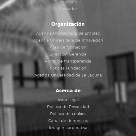
Directorio ULL
Buscador
Organización
Agencia Universitaria de Empleo
Agencia Universitaria de Innovación
Área de formación
Dirección Gerencia
Portal de transparencia
Noticias Fundación
Agenda Universidad de La Laguna
Acerca de
Aviso Legal
Política de Privacidad
Política de cookies
Canal de denuncias
Imagen corporativa