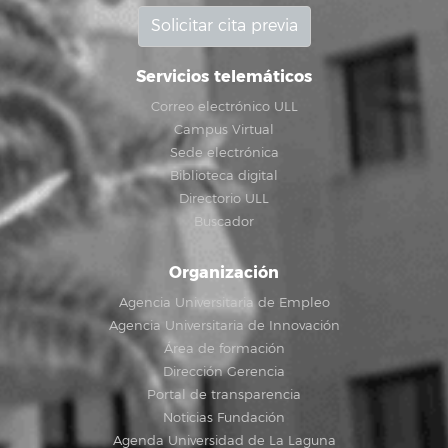
Solicitar cita previa
Servicios telemáticos
Correo electrónico ULL
Campus Virtual
Sede electrónica
Biblioteca digital
Directorio ULL
Buscador
Organización
Agencia Universitaria de Empleo
Agencia Universitaria de Innovación
Área de formación
Dirección Gerencia
Portal de transparencia
Noticias Fundación
Agenda Universidad de La Laguna