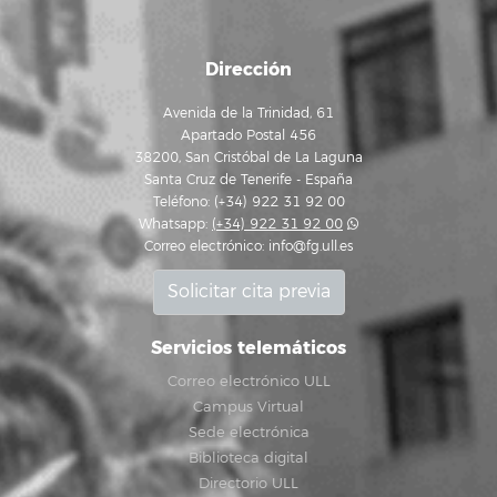
Dirección
Avenida de la Trinidad, 61
Apartado Postal 456
38200, San Cristóbal de La Laguna
Santa Cruz de Tenerife - España
Teléfono: (+34) 922 31 92 00
Whatsapp:
(+34) 922 31 92 00
Correo electrónico:
info@fg.ull.es
Solicitar cita previa
Servicios telemáticos
Correo electrónico ULL
Campus Virtual
Sede electrónica
Biblioteca digital
Directorio ULL