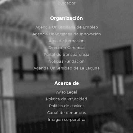
Buscador
Organización
Agencia Universitaria de Empleo
Agencia Universitaria de Innovación
Área de formación
Dirección Gerencia
Portal de transparencia
Noticias Fundación
Agenda Universidad de La Laguna
Acerca de
Aviso Legal
Política de Privacidad
Política de cookies
Canal de denuncias
Imagen corporativa