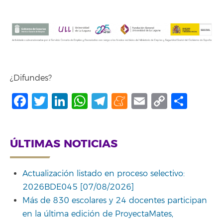
¿Difundes?
Facebook
Twitter
LinkedIn
WhatsApp
Telegram
Meneame
Email
Copy
Comp
Link
ÚLTIMAS NOTICIAS
Actualización listado en proceso selectivo:
2026BDE045 [07/08/2026]
Más de 830 escolares y 24 docentes participan
en la última edición de ProyectaMates,