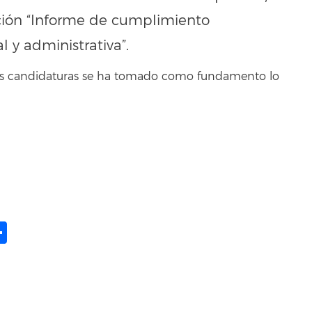
ación “Informe de cumplimiento
 y administrativa”.
 las candidaturas se ha tomado como fundamento lo
ame
il
opy
Share
ink