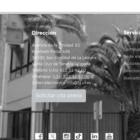
Servic
Dirección
Correo e
Avenida de la Trinidad, 61
Campus 
Apartado Postal 456
Sede el
38200, San Cristóbal de La Laguna
Bibliote
Santa Cruz de Tenerife - España
Teléfono: (+34) 922 31 92 00
Director
Whatsapp:
(+34) 922 31 92 00
Buscado
Correo electrónico:
info@fg.ull.es
Solicitar cita previa