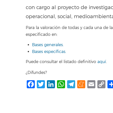
con cargo al proyecto de investig
operacional, social, medioambiental
Para la valoración de todas y cada una de
especificado en:
Bases generales.
Bases específicas.
Puede consultar el listado definitivo
aquí
.
¿Difundes?
Facebook
Twitter
LinkedIn
WhatsApp
Telegram
Mene
Ema
C
L