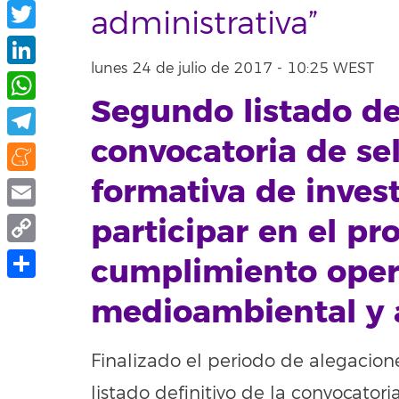
Facebook
administrativa”
Twitter
lunes 24 de julio de 2017 - 10:25 WEST
LinkedIn
Segundo listado def
WhatsApp
convocatoria de se
Telegram
formativa de inves
Meneame
Email
participar en el pr
Copy
cumplimiento opera
Link
Share
medioambiental y 
Finalizado el periodo de alegacion
listado definitivo de la convocato