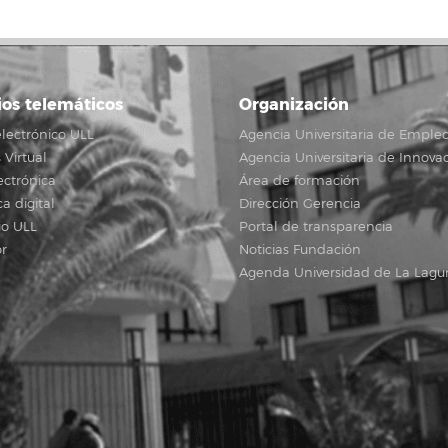
ios telemáticos
Organización
lectrónico ULL
Agencia Universitaria de Emple
Virtual
Agencia Universitaria de Innova
ectrónica
Área de formación
ca digital
Dirección Gerencia
io ULL
Portal de transparencia
r
Noticias Fundación
Agenda Universidad de La Lagu