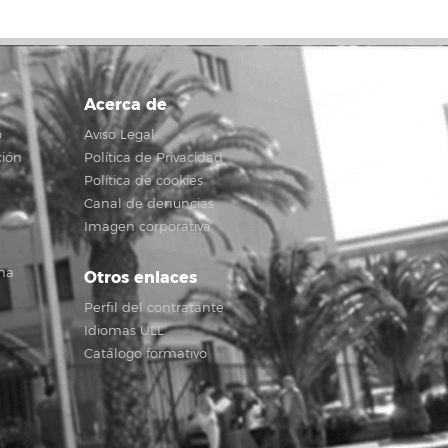
Acerca de
o
Aviso Legal
ción
Política de Privacidad
Política de cookies
Canal de denuncias
Imagen corporativa
na
Otros enlaces
Perfil del contratante
Idiomas ULL
Catálogo formativo