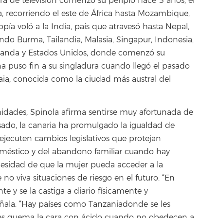
a de televisión comenzó su periplo hace 3 años, el
 recorriendo el este de África hasta Mozambique,
pía voló a la India, país que atravesó hasta Nepal,
ndo Burma, Tailandia, Malasia, Singapur, Indonesia,
elanda y Estados Unidos, donde comenzó su
a puso fin a su singladura cuando llegó el pasado
ia, conocida como la ciudad más austral del
dades, Spinola afirma sentirse muy afortunada de
asado, la canaria ha promulgado la igualdad de
ejecuten cambios legislativos que protejan
oméstico y del abandono familiar cuando hay
esidad de que la mujer pueda acceder a la
no viva situaciones de riesgo en el futuro. “En
te y se la castiga a diario físicamente y
eñala. “Hay países como Tanzaniadonde se les
 les quema la cara con ácido cuando no obedecen a