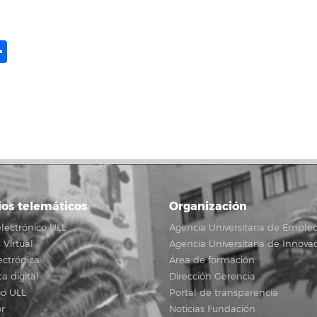
ame
il
opy
Share
ink
ios telemáticos
Organización
lectrónico ULL
Agencia Universitaria de Emple
Virtual
Agencia Universitaria de Innova
ectrónica
Área de formación
ca digital
Dirección Gerencia
io ULL
Portal de transparencia
r
Noticias Fundación