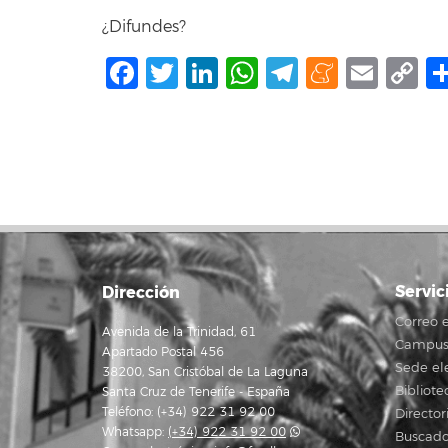
¿Difundes?
Facebook
Twitter
LinkedIn
WhatsApp
Telegram
Mene
Ema
C
L
Servic
Dirección
Correo e
Avenida de la Trinidad, 61
Campus 
Apartado Postal 456
Sede el
38200, San Cristóbal de La Laguna
Bibliote
Santa Cruz de Tenerife - España
Teléfono: (+34) 922 31 92 00
Director
Whatsapp:
(+34) 922 31 92 00
Buscado