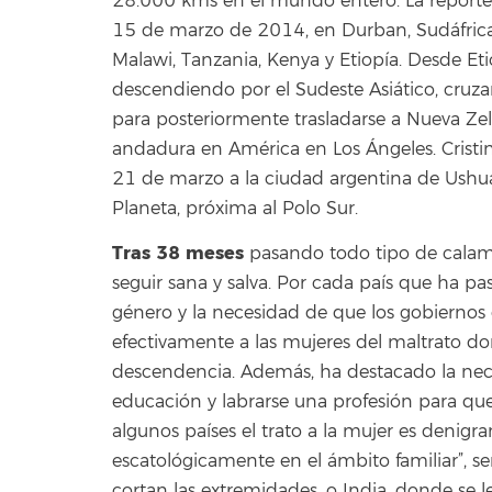
28.000 kms en el mundo entero. La reporter
15 de marzo de 2014, en Durban, Sudáfrica,
Malawi, Tanzania, Kenya y Etiopía. Desde Etio
descendiendo por el Sudeste Asiático, cruza
para posteriormente trasladarse a Nueva Z
andadura en América en Los Ángeles. Cristin
21 de marzo a la ciudad argentina de Ushua
Planeta, próxima al Polo Sur.
Tras 38 meses
pasando todo tipo de calami
seguir sana y salva. Por cada país que ha p
género y la necesidad de que los gobiernos 
efectivamente a las mujeres del maltrato d
descendencia. Además, ha destacado la nec
educación y labrarse una profesión para que 
algunos países el trato a la mujer es denigran
escatológicamente en el ámbito familiar”, s
cortan las extremidades, o India, donde se