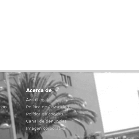
Acerca de
o
Aviso Legal
ción
Política de Privacidad
Política de cookies
Canal de denuncias
Imagen corporativa