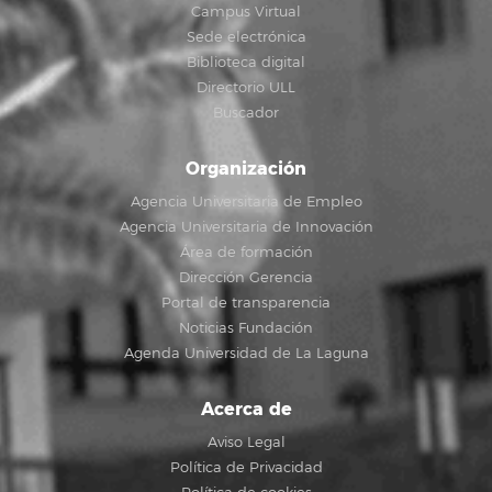
Campus Virtual
Sede electrónica
Biblioteca digital
Directorio ULL
Buscador
Organización
Agencia Universitaria de Empleo
Agencia Universitaria de Innovación
Área de formación
Dirección Gerencia
Portal de transparencia
Noticias Fundación
Agenda Universidad de La Laguna
Acerca de
Aviso Legal
Política de Privacidad