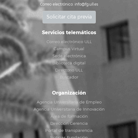
Correo electrónico:
info@fg.ull.es
Solicitar cita previa
Servicios telemáticos
Correo electrónico ULL
Campus Virtual
Sede electrónica
Biblioteca digital
Directorio ULL
Buscador
Organización
Agencia Universitaria de Empleo
Agencia Universitaria de Innovación
Área de formación
Dirección Gerencia
Portal de transparencia
Noticias Fundación