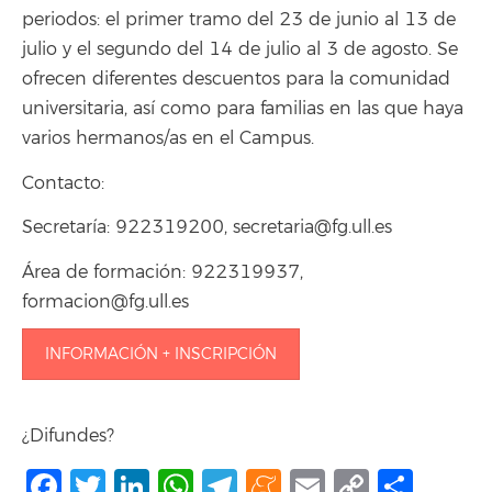
periodos: el primer tramo del 23 de junio al 13 de
julio y el segundo del 14 de julio al 3 de agosto. Se
ofrecen diferentes descuentos para la comunidad
universitaria, así como para familias en las que haya
varios hermanos/as en el Campus.
Contacto:
Secretaría: 922319200, secretaria@fg.ull.es
Área de formación: 922319937,
formacion@fg.ull.es
INFORMACIÓN + INSCRIPCIÓN
¿Difundes?
Facebook
Twitter
LinkedIn
WhatsApp
Telegram
Meneame
Email
Copy
Comp