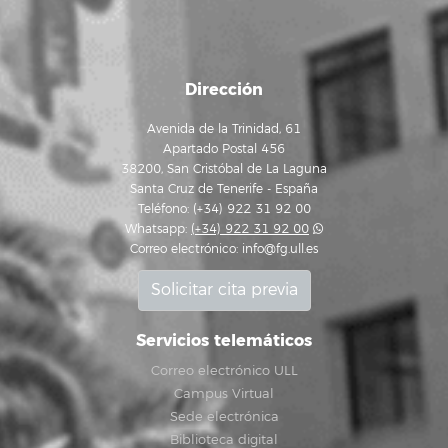
Dirección
Avenida de la Trinidad, 61
Apartado Postal 456
38200, San Cristóbal de La Laguna
Santa Cruz de Tenerife - España
Teléfono: (+34) 922 31 92 00
Whatsapp:
(+34) 922 31 92 00
Correo electrónico:
info@fg.ull.es
Solicitar cita previa
Servicios telemáticos
Correo electrónico ULL
Campus Virtual
Sede electrónica
Biblioteca digital