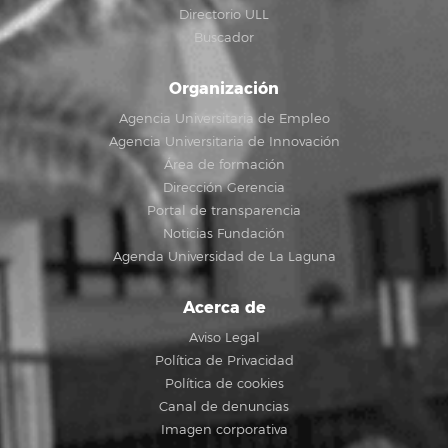
Directorio ULL
Buscador
Organización
Agencia Universitaria de Empleo
Agencia Universitaria de Innovación
Área de formación
Dirección Gerencia
Portal de transparencia
Noticias Fundación
Agenda Universidad de La Laguna
Acerca de
Aviso Legal
Política de Privacidad
Política de cookies
Canal de denuncias
Imagen corporativa