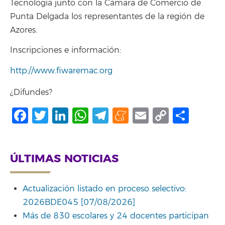
Tecnología junto con la Cámara de Comercio de
Punta Delgada los representantes de la región de
Azores.
Inscripciones e información:
http://www.fiwaremac.org
¿Difundes?
Facebook
Twitter
LinkedIn
WhatsApp
Telegram
Meneame
Email
Copy
Comp
Link
ÚLTIMAS NOTICIAS
Actualización listado en proceso selectivo:
2026BDE045 [07/08/2026]
Más de 830 escolares y 24 docentes participan