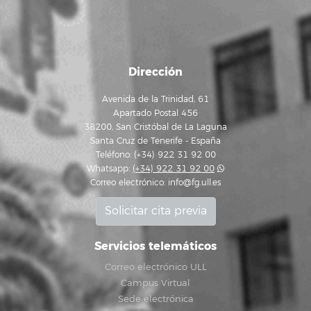
Dirección
Avenida de la Trinidad, 61
Apartado Postal 456
38200, San Cristóbal de La Laguna
Santa Cruz de Tenerife - España
Teléfono: (+34) 922 31 92 00
Whatsapp:
(+34) 922 31 92 00
Correo electrónico:
info@fg.ull.es
Solicitar cita previa
Servicios telemáticos
Correo electrónico ULL
Campus Virtual
Sede electrónica