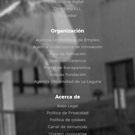
Biblioteca digital
Directorio ULL
Buscador
Organización
Agencia Universitaria de Empleo
Agencia Universitaria de Innovación
Área de formación
Dirección Gerencia
Portal de transparencia
Noticias Fundación
Agenda Universidad de La Laguna
Acerca de
Aviso Legal
Política de Privacidad
Política de cookies
Canal de denuncias
Imagen corporativa