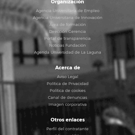
Organización
Agencia Universitaria de Empleo
Agencia Universitaria de Innovación
Área de formación
Dirección Gerencia
Portal de transparencia
Noticias Fundación
Agenda Universidad de La Laguna
Acerca de
Aviso Legal
Política de Privacidad
Política de cookies
Canal de denuncias
Imagen corporativa
Otros enlaces
Perfil del contratante