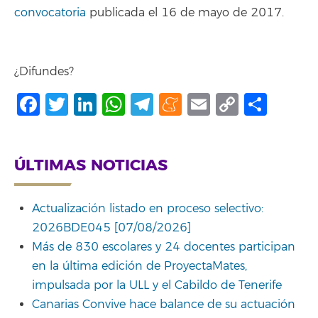
convocatoria
publicada el 16 de mayo de 2017.
¿Difundes?
Facebook
Twitter
LinkedIn
WhatsApp
Telegram
Meneame
Email
Copy
Comp
Link
ÚLTIMAS NOTICIAS
Actualización listado en proceso selectivo:
2026BDE045 [07/08/2026]
Más de 830 escolares y 24 docentes participan
en la última edición de ProyectaMates,
impulsada por la ULL y el Cabildo de Tenerife
Canarias Convive hace balance de su actuación