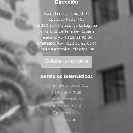
Dirección
Avenida de la Trinidad, 61
Apartado Postal 456
38200, San Cristóbal de La Laguna
Santa Cruz de Tenerife - España
Teléfono: (+34) 922 31 92 00
Whatsapp:
(+34) 922 31 92 00
Correo electrónico:
info@fg.ull.es
Solicitar cita previa
Servicios telemáticos
Correo electrónico ULL
Campus Virtual
Sede electrónica
Biblioteca digital
Directorio ULL
Buscador