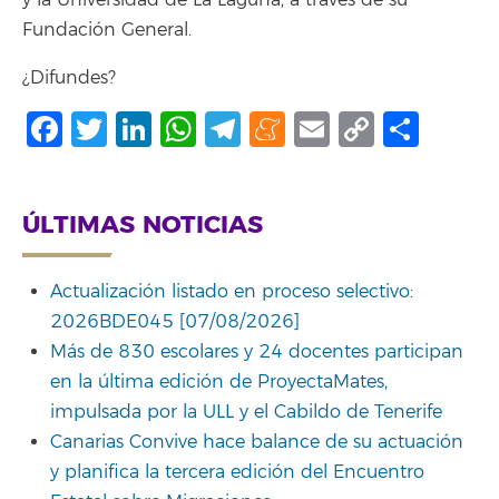
Fundación General.
¿Difundes?
Facebook
Twitter
LinkedIn
WhatsApp
Telegram
Meneame
Email
Copy
Comp
Link
ÚLTIMAS NOTICIAS
Actualización listado en proceso selectivo:
2026BDE045 [07/08/2026]
Más de 830 escolares y 24 docentes participan
en la última edición de ProyectaMates,
impulsada por la ULL y el Cabildo de Tenerife
Canarias Convive hace balance de su actuación
y planifica la tercera edición del Encuentro