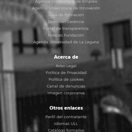
Agencia Universitaria de Empleo
Agencia Universitaria de Innovación
Área de formación
Dirección Gerencia
Portal de transparencia
Noticias Fundación
Agenda Universidad de La Laguna
Acerca de
Aviso Legal
Política de Privacidad
Política de cookies
Canal de denuncias
Imagen corporativa
Otros enlaces
Perfil del contratante
Idiomas ULL
Catálogo formativo