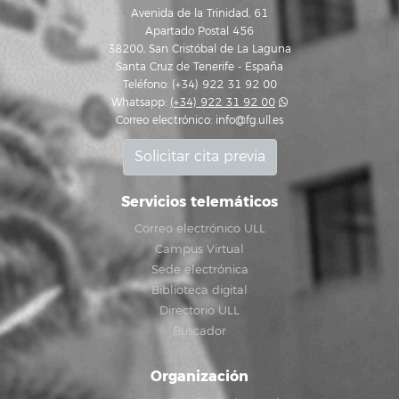
Avenida de la Trinidad, 61
Apartado Postal 456
38200, San Cristóbal de La Laguna
Santa Cruz de Tenerife - España
Teléfono: (+34) 922 31 92 00
Whatsapp:
(+34) 922 31 92 00
Correo electrónico:
info@fg.ull.es
Solicitar cita previa
Servicios telemáticos
Correo electrónico ULL
Campus Virtual
Sede electrónica
Biblioteca digital
Directorio ULL
Buscador
Organización