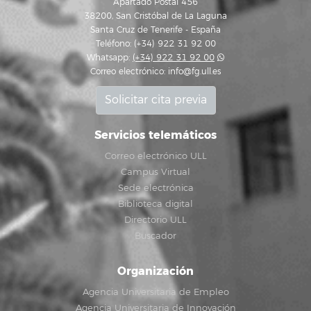
Apartado Postal 456
38200, San Cristóbal de La Laguna
Santa Cruz de Tenerife - España
Teléfono: (+34) 922 31 92 00
Whatsapp:
(+34) 922 31 92 00
Correo electrónico:
info@fg.ull.es
Solicitar cita previa
Servicios telemáticos
Correo electrónico ULL
Campus Virtual
Sede electrónica
Biblioteca digital
Directorio ULL
Buscador
Organización
Agencia Universitaria de Empleo
Agencia Universitaria de Innovación