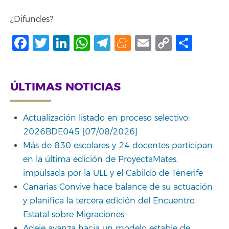
¿Difundes?
Facebook
Twitter
LinkedIn
WhatsApp
Telegram
Meneame
Email
Copy
Comp
Link
ÚLTIMAS NOTICIAS
Actualización listado en proceso selectivo:
2026BDE045 [07/08/2026]
Más de 830 escolares y 24 docentes participan
en la última edición de ProyectaMates,
impulsada por la ULL y el Cabildo de Tenerife
Canarias Convive hace balance de su actuación
y planifica la tercera edición del Encuentro
Estatal sobre Migraciones
Adeje avanza hacia un modelo estable de