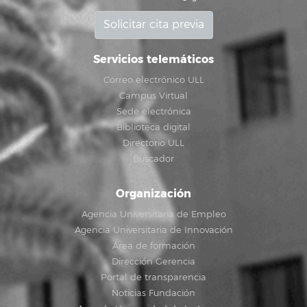
Solicitar cita previa
Servicios telemáticos
Correo electrónico ULL
Campus Virtual
Sede electrónica
Biblioteca digital
Directorio ULL
Buscador
Organización
Agencia Universitaria de Empleo
Agencia Universitaria de Innovación
Área de formación
Dirección Gerencia
Portal de transparencia
Noticias Fundación