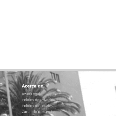
Acerca de
o
Aviso Legal
ción
Política de Privacidad
Política de cookies
Canal de denuncias