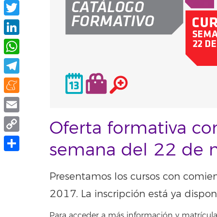
Facebook
Twitter
LinkedIn
WhatsApp
Telegram
Meneame
Email
Oferta formativa co
Copy
semana del 22 de 
Link
Share
Presentamos los cursos con comie
2017. La inscripción está ya dispon
Para acceder a más información y matrícula,