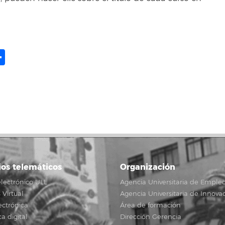
ame
il
opy
Share
ink
ios telemáticos
Organización
lectrónico ULL
Agencia Universitaria de Emple
Virtual
Agencia Universitaria de Innova
ectrónica
Área de formación
ca digital
Dirección Gerencia