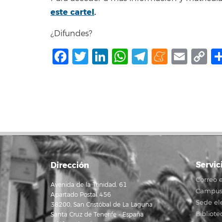
este cartel
.
¿Difundes?
Facebook
Twitter
LinkedIn
WhatsApp
Telegram
Mene
Ema
C
L
Servic
Dirección
Correo e
Avenida de la Trinidad, 61
Campus 
Apartado Postal 456
Sede el
38200, San Cristóbal de La Laguna
Bibliote
Santa Cruz de Tenerife - España