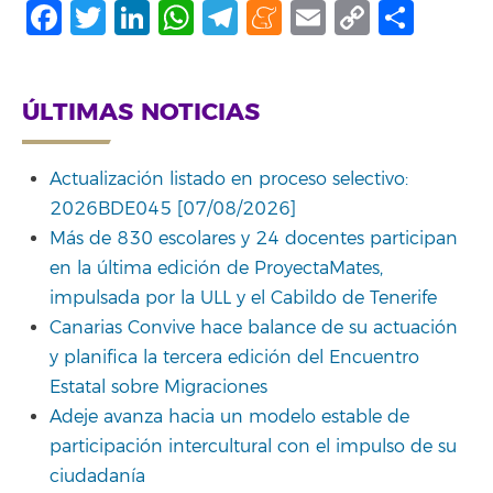
Facebook
Twitter
LinkedIn
WhatsApp
Telegram
Meneame
Email
Copy
Comp
Link
ÚLTIMAS NOTICIAS
Actualización listado en proceso selectivo:
2026BDE045 [07/08/2026]
Más de 830 escolares y 24 docentes participan
en la última edición de ProyectaMates,
impulsada por la ULL y el Cabildo de Tenerife
Canarias Convive hace balance de su actuación
y planifica la tercera edición del Encuentro
Estatal sobre Migraciones
Adeje avanza hacia un modelo estable de
participación intercultural con el impulso de su
ciudadanía