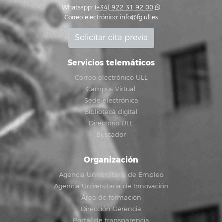
Whatsapp:
(+34) 922 31 92 00
Correo electrónico:
info@fg.ull.es
Solicitar cita previa
Servicios telemáticos
Correo electrónico ULL
Campus Virtual
Sede electrónica
Biblioteca digital
Directorio ULL
Buscador
Organización
Agencia Universitaria de Empleo
Agencia Universitaria de Innovación
Área de formación
Dirección Gerencia
Portal de transparencia