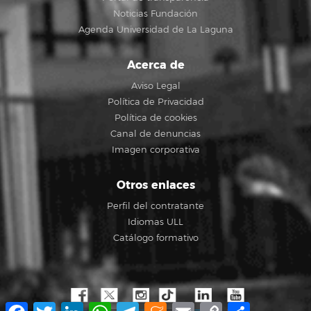
Noticias Fundación
Agenda Universidad de La Laguna
Acerca de
Aviso Legal
Política de Privacidad
Política de cookies
Canal de denuncias
Imagen corporativa
Otros enlaces
Perfil del contratante
Idiomas ULL
Catálogo formativo
Facebook
Twitter
LinkedIn
WhatsApp
Telegram
Meneame
Email
Copy
Compartir