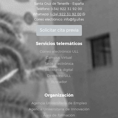
Santa Cruz de Tenerife - España
Teléfono: (+34) 922 31 92 00
Whatsapp:
(+34) 922 31 92 00
Correo electrónico:
info@fg.ull.es
Solicitar cita previa
Servicios telemáticos
Correo electrónico ULL
Campus Virtual
Sede electrónica
Biblioteca digital
Directorio ULL
Buscador
Organización
Agencia Universitaria de Empleo
Agencia Universitaria de Innovación
Área de formación