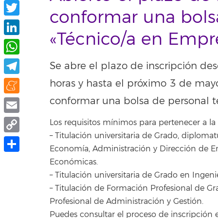
Facebook
conformar una bol
Twitter
«Técnico/a en Empr
LinkedIn
WhatsApp
Se abre el plazo de inscripción de
Telegram
horas y hasta el próximo 3 de may
conformar una bolsa de personal 
Meneame
Email
Los requisitos mínimos para pertenecer a la 
– Titulación universitaria de Grado, diplomat
Copy
Economía, Administración y Dirección de Em
Link
Compartir
Económicas.
– Titulación universitaria de Grado en Ingenie
– Titulación de Formación Profesional de Gr
Profesional de Administración y Gestión.
Puedes consultar el proceso de inscripción e