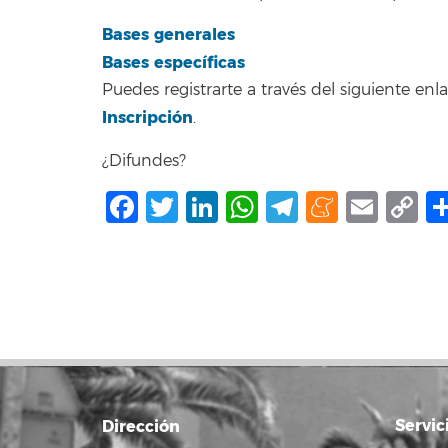
Bases generales
Bases específicas
Puedes registrarte a través del siguiente enla
Inscripción
.
¿Difundes?
Facebook
Twitter
LinkedIn
WhatsApp
Telegram
Mene
Ema
C
L
Servic
Dirección