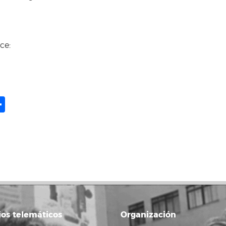
ce:
ame
il
opy
Compartir
ink
ios telemáticos
Organización