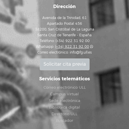
Dirección
Avenida de la Trinidad, 61
Apartado Postal 456
38200, San Cristóbal de La Laguna
Santa Cruz de Tenerife - España
Teléfono: (+34) 922 31 92 00
Whatsapp:
(+34) 922 31 92 00
Correo electrónico:
info@fg.ull.es
Solicitar cita previa
Servicios telemáticos
Correo electrónico ULL
Campus Virtual
Sede electrónica
Biblioteca digital
Directorio ULL
Buscador