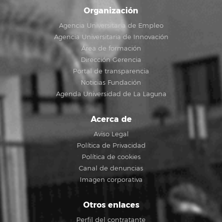
Organización
Agencia Universitaria de Empleo
Agencia Universitaria de Innovación
Área de formación
Dirección Gerencia
Portal de transparencia
Noticias Fundación
Agenda Universidad de La Laguna
Acerca de
Aviso Legal
Política de Privacidad
Política de cookies
Canal de denuncias
Imagen corporativa
Otros enlaces
Perfil del contratante