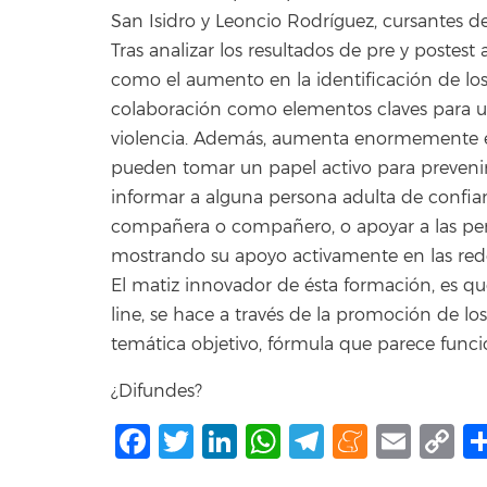
San Isidro y Leoncio Rodríguez, cursantes de
Tras analizar los resultados de pre y postes
como el aumento en la identificación de los 
colaboración como elementos claves para una
violencia. Además, aumenta enormemente el
pueden tomar un papel activo para prevenir
informar a alguna persona adulta de confian
compañera o compañero, o apoyar a las pers
mostrando su apoyo activamente en las rede
El matiz innovador de ésta formación, es qu
line, se hace a través de la promoción de lo
temática objetivo, fórmula que parece funci
¿Difundes?
Facebook
Twitter
LinkedIn
WhatsApp
Telegram
Mene
Ema
C
L