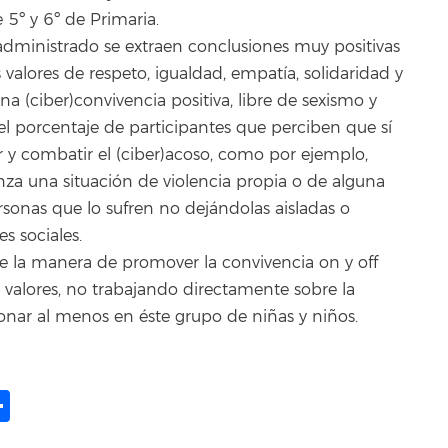
 5º y 6º de Primaria.
t administrado se extraen conclusiones muy positivas
valores de respeto, igualdad, empatía, solidaridad y
 (ciber)convivencia positiva, libre de sexismo y
 porcentaje de participantes que perciben que sí
 y combatir el (ciber)acoso, como por ejemplo,
za una situación de violencia propia o de alguna
onas que lo sufren no dejándolas aisladas o
s sociales.
e la manera de promover la convivencia on y off
s valores, no trabajando directamente sobre la
onar al menos en éste grupo de niñas y niños.
ame
il
opy
Share
ink