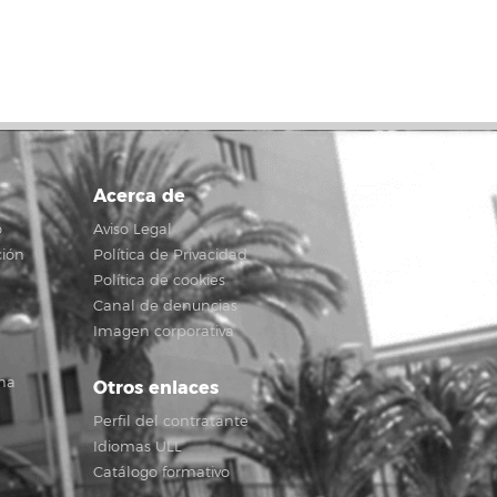
Acerca de
o
Aviso Legal
ción
Política de Privacidad
Política de cookies
Canal de denuncias
Imagen corporativa
na
Otros enlaces
Perfil del contratante
Idiomas ULL
Catálogo formativo