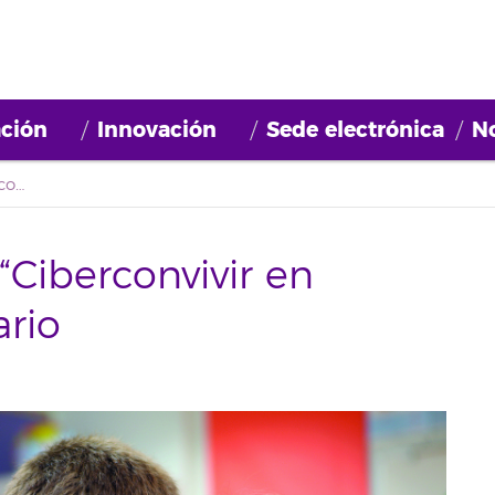
ción
Innovación
Sede electrónica
No
Finaliza el proyecto “Ciberconvivir en Igualdad” en El Rosario
 “Ciberconvivir en
ario