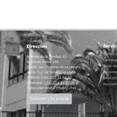
Servic
Dirección
Correo e
Avenida de la Trinidad, 61
Campus 
Apartado Postal 456
Sede el
38200, San Cristóbal de La Laguna
Bibliote
Santa Cruz de Tenerife - España
Teléfono: (+34) 922 31 92 00
Director
Whatsapp:
(+34) 922 31 92 00
Buscado
Correo electrónico:
info@fg.ull.es
Solicitar cita previa