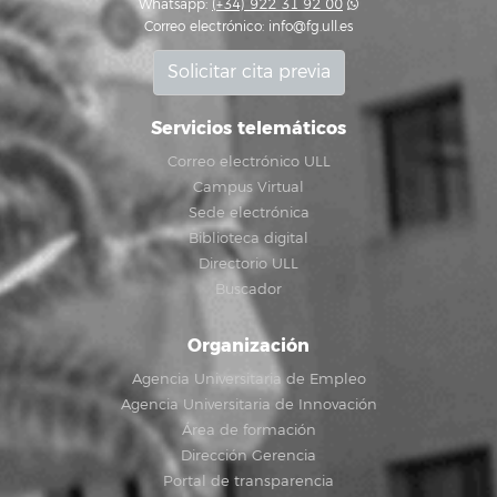
Whatsapp:
(+34) 922 31 92 00
Correo electrónico:
info@fg.ull.es
Solicitar cita previa
Servicios telemáticos
Correo electrónico ULL
Campus Virtual
Sede electrónica
Biblioteca digital
Directorio ULL
Buscador
Organización
Agencia Universitaria de Empleo
Agencia Universitaria de Innovación
Área de formación
Dirección Gerencia
Portal de transparencia