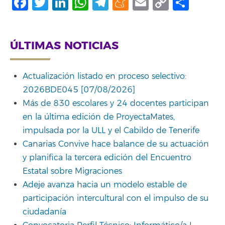
Facebook
Twitter
LinkedIn
WhatsApp
Telegram
Meneame
Email
Copy
Comp
Link
ÚLTIMAS NOTICIAS
Actualización listado en proceso selectivo:
2026BDE045 [07/08/2026]
Más de 830 escolares y 24 docentes participan
en la última edición de ProyectaMates,
impulsada por la ULL y el Cabildo de Tenerife
Canarias Convive hace balance de su actuación
y planifica la tercera edición del Encuentro
Estatal sobre Migraciones
Adeje avanza hacia un modelo estable de
participación intercultural con el impulso de su
ciudadanía