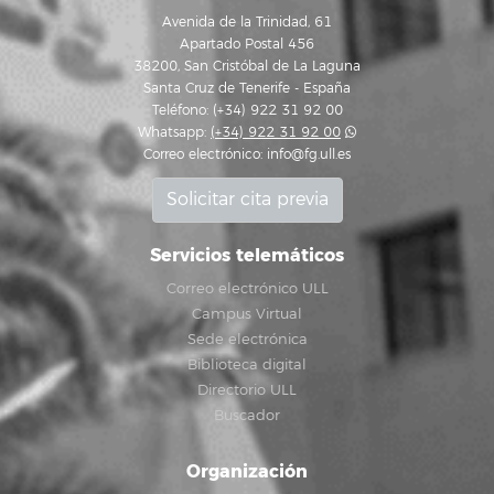
Avenida de la Trinidad, 61
Apartado Postal 456
38200, San Cristóbal de La Laguna
Santa Cruz de Tenerife - España
Teléfono: (+34) 922 31 92 00
Whatsapp:
(+34) 922 31 92 00
Correo electrónico:
info@fg.ull.es
Solicitar cita previa
Servicios telemáticos
Correo electrónico ULL
Campus Virtual
Sede electrónica
Biblioteca digital
Directorio ULL
Buscador
Organización