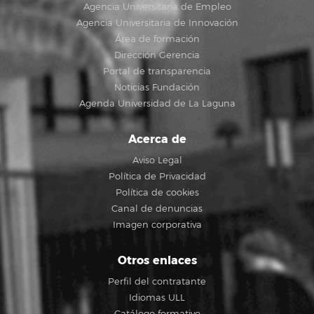
Agencia Universitaria de Empleo
Agencia Universitaria de Innovación
Área de formación
Dirección Gerencia
Portal de transparencia
Noticias Fundación
Agenda Universidad de La Laguna
Acerca de
Aviso Legal
Política de Privacidad
Política de cookies
Canal de denuncias
Imagen corporativa
Otros enlaces
Perfil del contratante
Idiomas ULL
Catálogo formativo