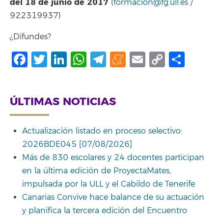
del 18 de junio de 2017
(
formacion@fg.ull.es
/
922319937)
¿Difundes?
Facebook
Twitter
LinkedIn
WhatsApp
Telegram
Meneame
Email
Copy
Comp
Link
ÚLTIMAS NOTICIAS
Actualización listado en proceso selectivo:
2026BDE045 [07/08/2026]
Más de 830 escolares y 24 docentes participan
en la última edición de ProyectaMates,
impulsada por la ULL y el Cabildo de Tenerife
Canarias Convive hace balance de su actuación
y planifica la tercera edición del Encuentro