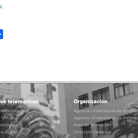
í
.
ame
il
opy
Compartir
ink
ios telemáticos
Organización
lectrónico ULL
Agencia Universitaria de Emple
Virtual
Agencia Universitaria de Innova
ectrónica
Área de formación
ca digital
Dirección Gerencia