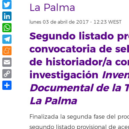
Facebook
La Palma
Twitter
lunes 03 de abril de 2017 - 12:23 WEST
LinkedIn
Segundo listado pr
WhatsApp
convocatoria de se
Telegram
de historiador/a co
Meneame
Email
investigación
Inven
Copy
Documental de la Tr
Link
Compartir
La Palma
Finalizada la segunda fase del proc
segundo listado provisional de ace