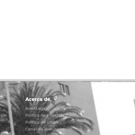
Acerca de
o
Aviso Legal
ción
Política de Privacidad
Política de cookies
Canal de denuncias