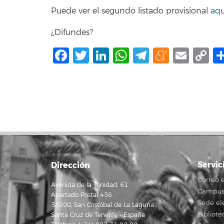
Puede ver el segundo listado provisional
aqu
¿Difundes?
Facebook
Twitter
LinkedIn
WhatsApp
Telegram
Mene
Ema
C
L
Servic
Dirección
Correo e
Avenida de la Trinidad, 61
Campus 
Apartado Postal 456
Sede el
38200, San Cristóbal de La Laguna
Bibliote
Santa Cruz de Tenerife - España