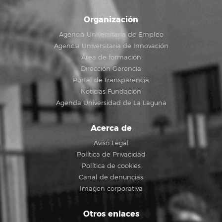
Organización
Agencia Universitaria de Empleo
Agencia Universitaria de Innovación
Área de formación
Dirección Gerencia
Portal de transparencia
Noticias Fundación
Agenda Universidad de La Laguna
Acerca de
Aviso Legal
Política de Privacidad
Política de cookies
Canal de denuncias
Imagen corporativa
Otros enlaces