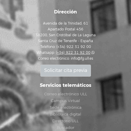
Dirección
Avenida de la Trinidad, 61
Apartado Postal 456
38200, San Cristóbal de La Laguna
Santa Cruz de Tenerife - España
Teléfono: (+34) 922 31 92 00
Whatsapp:
(+34) 922 31 92 00
Correo electrónico:
info@fg.ull.es
Solicitar cita previa
Servicios telemáticos
Correo electrónico ULL
Campus Virtual
Sede electrónica
Biblioteca digital
Directorio ULL
Buscador