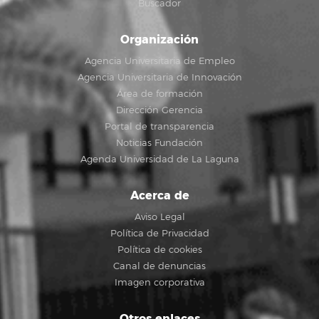
Buscador
Organización
Agencia Universitaria de Empleo
Agencia Universitaria de Innovación
Área de formación
Dirección Gerencia
Portal de transparencia
Noticias Fundación
Agenda Universidad de La Laguna
Acerca de
Aviso Legal
Política de Privacidad
Política de cookies
Canal de denuncias
Imagen corporativa
Otros enlaces