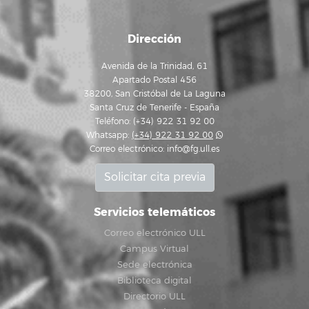
Dirección
Avenida de la Trinidad, 61
Apartado Postal 456
38200, San Cristóbal de La Laguna
Santa Cruz de Tenerife - España
Teléfono: (+34) 922 31 92 00
Whatsapp:
(+34) 922 31 92 00
Correo electrónico:
info@fg.ull.es
Solicitar cita previa
Servicios telemáticos
Correo electrónico ULL
Campus Virtual
Sede electrónica
Biblioteca digital
Directorio ULL