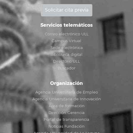
Solicitar cita previa
Servicios telemáticos
Correo electrónico ULL
Campus Virtual
Sede electrónica
Biblioteca digital
Directorio ULL
Buscador
Organización
Agencia Universitaria de Empleo
Agencia Universitaria de Innovación
Área de formación
Dirección Gerencia
Portal de transparencia
Noticias Fundación