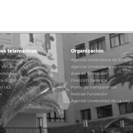
ios telemáticos
Organización
lectrónico ULL
Agencia Universitaria de Emple
Virtual
Agencia Universitaria de Innova
ectrónica
Área de formación
ca digital
Dirección Gerencia
io ULL
Portal de transparencia
r
Noticias Fundación
Agenda Universidad de La Lagu