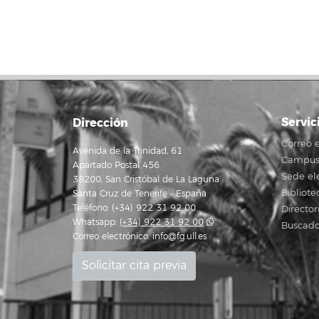
Servic
Dirección
Correo e
Avenida de la Trinidad, 61
Campus 
Apartado Postal 456
Sede el
38200, San Cristóbal de La Laguna
Bibliote
Santa Cruz de Tenerife - España
Teléfono: (+34) 922 31 92 00
Director
Whatsapp:
(+34) 922 31 92 00
Buscado
Correo electrónico:
info@fg.ull.es
Solicitar cita previa