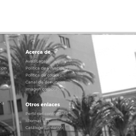
Acerca de
o
Aviso Legal
ción
Política de Privacidad
Política de cookies
Canal de denuncias
Imagen corporativa
na
Otros enlaces
Perfil del contratante
Idiomas ULL
Catálogo formativo