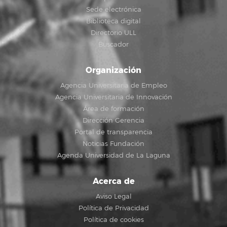
Sede electrónica
Biblioteca digital
Directorio ULL
Buscador
Organización
Agencia Universitaria de Empleo
Agencia Universitaria de Innovación
Área de formación
Dirección Gerencia
Portal de transparencia
Noticias Fundación
Agenda Universidad de La Laguna
Acerca de
Aviso Legal
Política de Privacidad
Política de cookies