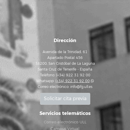
Dirección
Avenida de la Trinidad, 61
Apartado Postal 456
38200, San Cristóbal de La Laguna
Santa Cruz de Tenerife - España
Teléfono: (+34) 922 31 92 00
Whatsapp:
(+34) 922 31 92 00
Correo electrónico:
info@fg.ull.es
Solicitar cita previa
Servicios telemáticos
Correo electrónico ULL
Campus Virtual