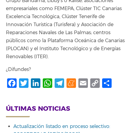
Grupo Bandama, Libby’s o Kalise; asociaciones
empresariales como FEMEPA, Clúster TIC Canarias
Excelencia Tecnológica, Clúster Tenerife de
Innovación Turística (Turisfera) y Asociación de
Reparaciones Navales de Las Palmas; centros
públicos como la Plataforma Oceánica de Canarias
(PLOCAN) y el Instituto Tecnológico y de Energías
Renovables (ITER).
¿Difundes?
Facebook
Twitter
LinkedIn
WhatsApp
Telegram
Meneame
Email
Copy
Comp
Link
ÚLTIMAS NOTICIAS
Actualización listado en proceso selectivo: