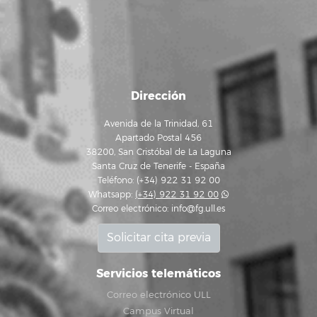
Dirección
Avenida de la Trinidad, 61
Apartado Postal 456
38200, San Cristóbal de La Laguna
Santa Cruz de Tenerife - España
Teléfono: (+34) 922 31 92 00
Whatsapp:
(+34) 922 31 92 00
Correo electrónico:
info@fg.ull.es
Solicitar cita previa
Servicios telemáticos
Correo electrónico ULL
Campus Virtual