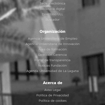
Sede electrónica
Biblioteca digital
Directorio ULL
Buscador
Organización
Agencia Universitaria de Empleo
Agencia Universitaria de Innovación
Área de formación
Dirección Gerencia
Portal de transparencia
Noticias Fundación
Agenda Universidad de La Laguna
Acerca de
Aviso Legal
Política de Privacidad
Política de cookies