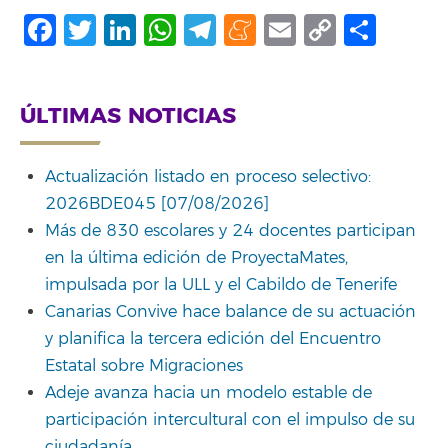
Facebook
Twitter
LinkedIn
WhatsApp
Telegram
Meneame
Email
Copy
Comp
Link
ÚLTIMAS NOTICIAS
Actualización listado en proceso selectivo:
2026BDE045 [07/08/2026]
Más de 830 escolares y 24 docentes participan
en la última edición de ProyectaMates,
impulsada por la ULL y el Cabildo de Tenerife
Canarias Convive hace balance de su actuación
y planifica la tercera edición del Encuentro
Estatal sobre Migraciones
Adeje avanza hacia un modelo estable de
participación intercultural con el impulso de su
ciudadanía