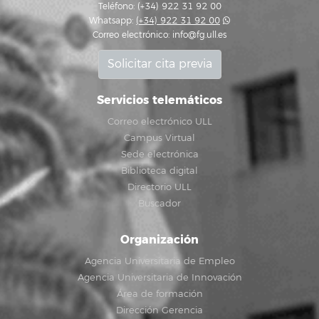
Teléfono: (+34) 922 31 92 00
Whatsapp:
(+34) 922 31 92 00
Correo electrónico:
info@fg.ull.es
Solicitar cita previa
Servicios telemáticos
Correo electrónico ULL
Campus Virtual
Sede electrónica
Biblioteca digital
Directorio ULL
Buscador
Organización
Agencia Universitaria de Empleo
Agencia Universitaria de Innovación
Área de formación
Dirección Gerencia