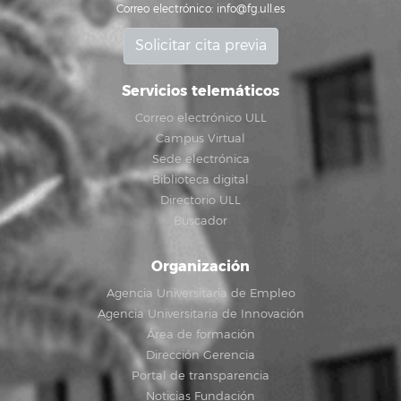
Correo electrónico:
info@fg.ull.es
Solicitar cita previa
Servicios telemáticos
Correo electrónico ULL
Campus Virtual
Sede electrónica
Biblioteca digital
Directorio ULL
Buscador
Organización
Agencia Universitaria de Empleo
Agencia Universitaria de Innovación
Área de formación
Dirección Gerencia
Portal de transparencia
Noticias Fundación