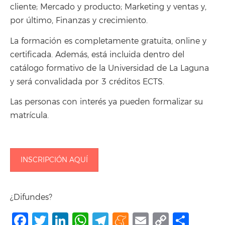
cliente; Mercado y producto; Marketing y ventas y,
por último, Finanzas y crecimiento.
La formación es completamente gratuita, online y
certificada. Además, está incluida dentro del
catálogo formativo de la Universidad de La Laguna
y será convalidada por 3 créditos ECTS.
Las personas con interés ya pueden formalizar su
matrícula.
INSCRIPCIÓN AQUÍ
¿Difundes?
Facebook
Twitter
LinkedIn
WhatsApp
Telegram
Meneame
Email
Copy
Comp