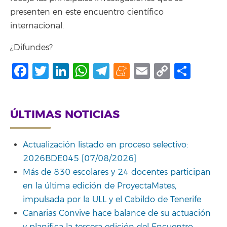
presenten en este encuentro científico
internacional.
¿Difundes?
Facebook
Twitter
LinkedIn
WhatsApp
Telegram
Meneame
Email
Copy
Comp
Link
ÚLTIMAS NOTICIAS
Actualización listado en proceso selectivo:
2026BDE045 [07/08/2026]
Más de 830 escolares y 24 docentes participan
en la última edición de ProyectaMates,
impulsada por la ULL y el Cabildo de Tenerife
Canarias Convive hace balance de su actuación