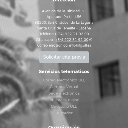
Avenida de la Trinidad, 61
Apartado Postal 456
38200, San Cristóbal de La Laguna
Santa Cruz de Tenerife - España
Teléfono: (+34) 922 31 92 00
Whatsapp:
(+34) 922 31 92 00
Correo electrónico:
info@fg.ull.es
Solicitar cita previa
Servicios telemáticos
Correo electrónico ULL
Campus Virtual
Sede electrónica
Biblioteca digital
Directorio ULL
Buscador
Organización