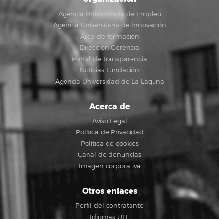
Agencia Universitaria de Empleo
Agencia Universitaria de Innovación
Área de formación
Dirección Gerencia
Portal de transparencia
Noticias Fundación
Agenda Universidad de La Laguna
Acerca de
Aviso Legal
Política de Privacidad
Política de cookies
Canal de denuncias
Imagen corporativa
Otros enlaces
Perfil del contratante
Idiomas ULL