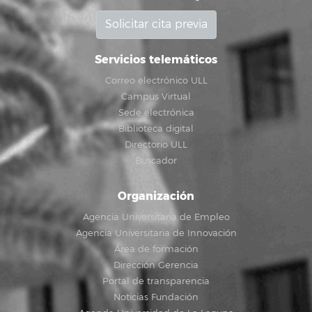
Solicitar cita previa
Servicios telemáticos
Correo electrónico ULL
Campus Virtual
Sede electrónica
Biblioteca digital
Directorio ULL
Buscador
Organización
Agencia Universitaria de Empleo
Agencia Universitaria de Innovación
Área de formación
Dirección Gerencia
Portal de transparencia
Noticias Fundación