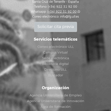
Santa Cruz de Tenerife - España
Teléfono: (+34) 922 31 92 00
Whatsapp:
(+34) 922 31 92 00
Correo electrónico:
info@fg.ull.es
Solicitar cita previa
Servicios telemáticos
Correo electrónico ULL
Campus Virtual
Sede electrónica
Biblioteca digital
Directorio ULL
Buscador
Organización
Agencia Universitaria de Empleo
Agencia Universitaria de Innovación
Área de formación