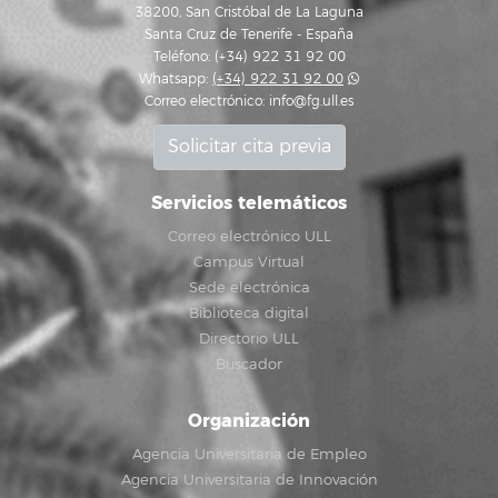
38200, San Cristóbal de La Laguna
Santa Cruz de Tenerife - España
Teléfono: (+34) 922 31 92 00
Whatsapp:
(+34) 922 31 92 00
Correo electrónico:
info@fg.ull.es
Solicitar cita previa
Servicios telemáticos
Correo electrónico ULL
Campus Virtual
Sede electrónica
Biblioteca digital
Directorio ULL
Buscador
Organización
Agencia Universitaria de Empleo
Agencia Universitaria de Innovación