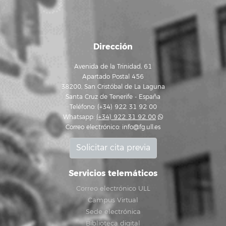
Dirección
Avenida de la Trinidad, 61
Apartado Postal 456
38200, San Cristóbal de La Laguna
Santa Cruz de Tenerife - España
Teléfono: (+34) 922 31 92 00
Whatsapp:
(+34) 922 31 92 00
Correo electrónico:
info@fg.ull.es
Solicitar cita previa
Servicios telemáticos
Correo electrónico ULL
Campus Virtual
Sede electrónica
Biblioteca digital