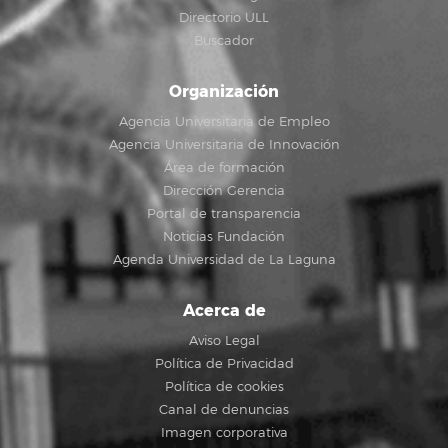
Directorio ULL
Buscador
Organización
Agencia Universitaria de Empleo
Agencia Universitaria de Innovación
Área de formación
Dirección Gerencia
Portal de transparencia
Noticias Fundación
Agenda Universidad de La Laguna
Acerca de
Aviso Legal
Política de Privacidad
Política de cookies
Canal de denuncias
Imagen corporativa