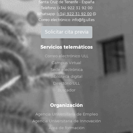
Santa Cruz de Tenerife - España
Teléfono: (+34) 922 31 92 00
Whatsapp:
(+34) 922 31 92 00
Correo electrónico:
info@fg.ull.es
Solicitar cita previa
Servicios telemáticos
Correo electrónico ULL
Campus Virtual
Sede electrónica
Biblioteca digital
Directorio ULL
Buscador
Organización
Agencia Universitaria de Empleo
Agencia Universitaria de Innovación
Área de formación