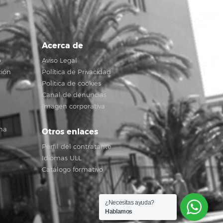
Acerca de
o
Aviso Legal
ción
Política de Privacidad
Política de cookies
Canal de denuncias
Imagen corporativa
na
Otros enlaces
Perfil del contratante
Idiomas ULL
Catálogo formativo
¿Necesitas ayuda?
Hablamos