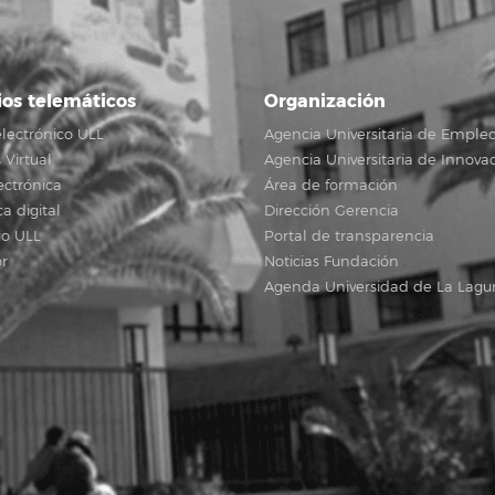
ios telemáticos
Organización
lectrónico ULL
Agencia Universitaria de Emple
Virtual
Agencia Universitaria de Innova
ectrónica
Área de formación
ca digital
Dirección Gerencia
io ULL
Portal de transparencia
r
Noticias Fundación
Agenda Universidad de La Lagu