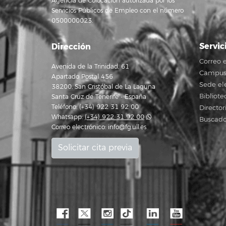
Agencia de Colocación autorizada por los
Servicios Públicos de Empleo con el número
0500000023.
Servic
Dirección
Correo e
Avenida de la Trinidad, 61
Campus 
Apartado Postal 456
Sede el
38200, San Cristóbal de La Laguna
Bibliote
Santa Cruz de Tenerife - España
Teléfono: (+34) 922 31 92 00
Director
Whatsapp:
(+34) 922 31 92 00
Buscado
Correo electrónico:
info@fg.ull.es
Solicitar cita previa