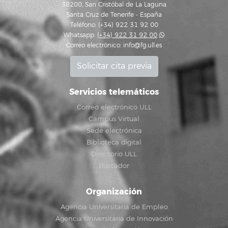
38200, San Cristóbal de La Laguna
Santa Cruz de Tenerife - España
Teléfono: (+34) 922 31 92 00
Whatsapp:
(+34) 922 31 92 00
Correo electrónico:
info@fg.ull.es
Solicitar cita previa
Servicios telemáticos
Correo electrónico ULL
Campus Virtual
Sede electrónica
Biblioteca digital
Directorio ULL
Buscador
Organización
Agencia Universitaria de Empleo
Agencia Universitaria de Innovación