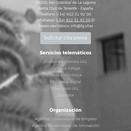
38200, San Cristóbal de La Laguna
Santa Cruz de Tenerife - España
Teléfono: (+34) 922 31 92 00
Whatsapp:
(+34) 922 31 92 00
Correo electrónico:
info@fg.ull.es
Solicitar cita previa
Servicios telemáticos
Correo electrónico ULL
Campus Virtual
Sede electrónica
Biblioteca digital
Directorio ULL
Buscador
Organización
Agencia Universitaria de Empleo
Agencia Universitaria de Innovación