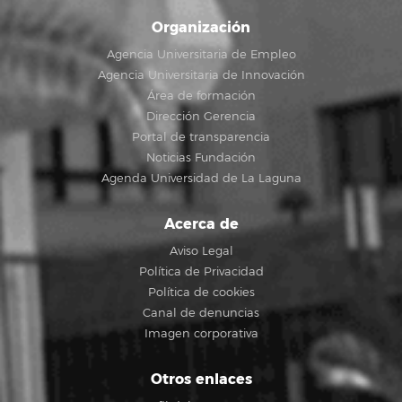
Organización
Agencia Universitaria de Empleo
Agencia Universitaria de Innovación
Área de formación
Dirección Gerencia
Portal de transparencia
Noticias Fundación
Agenda Universidad de La Laguna
Acerca de
Aviso Legal
Política de Privacidad
Política de cookies
Canal de denuncias
Imagen corporativa
Otros enlaces