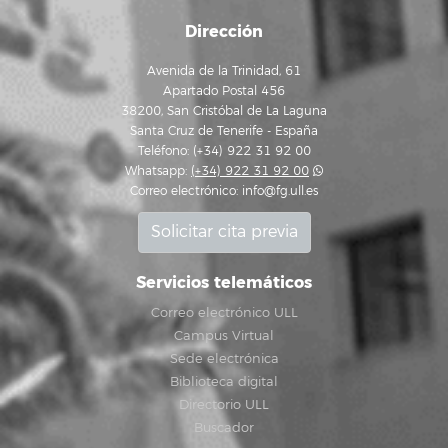
Dirección
Avenida de la Trinidad, 61
Apartado Postal 456
38200, San Cristóbal de La Laguna
Santa Cruz de Tenerife - España
Teléfono: (+34) 922 31 92 00
Whatsapp:
(+34) 922 31 92 00
Correo electrónico:
info@fg.ull.es
Solicitar cita previa
Servicios telemáticos
Correo electrónico ULL
Campus Virtual
Sede electrónica
Biblioteca digital
Directorio ULL
Buscador