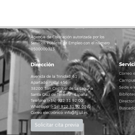
Agencia de Colocación autorizada por los
Servicios Públicos de Empleo con el número
0500000023.
Servic
Dirección
Correo e
Avenida de la Trinidad, 61
Campus 
Apartado Postal 456
Sede el
38200, San Cristóbal de La Laguna
Bibliote
Santa Cruz de Tenerife - España
Teléfono: (+34) 922 31 92 00
Director
Whatsapp:
(+34) 922 31 92 00
Buscado
Correo electrónico:
info@fg.ull.es
Solicitar cita previa