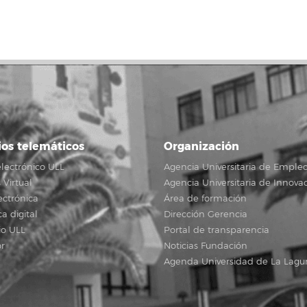
ios telemáticos
Organización
lectrónico ULL
Agencia Universitaria de Emple
Virtual
Agencia Universitaria de Innova
ectrónica
Área de formación
ca digital
Dirección Gerencia
io ULL
Portal de transparencia
r
Noticias Fundación
Agenda Universidad de La Lagu