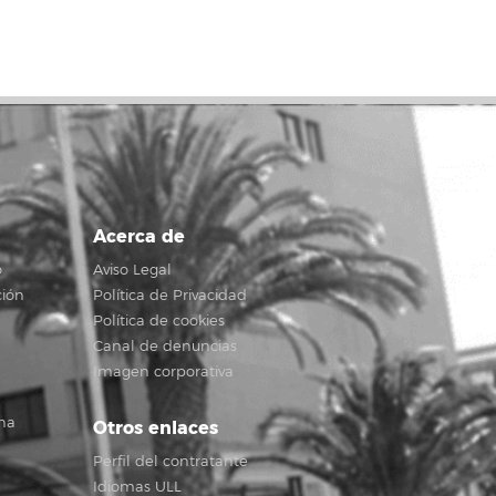
Acerca de
o
Aviso Legal
ción
Política de Privacidad
Política de cookies
Canal de denuncias
Imagen corporativa
na
Otros enlaces
Perfil del contratante
Idiomas ULL