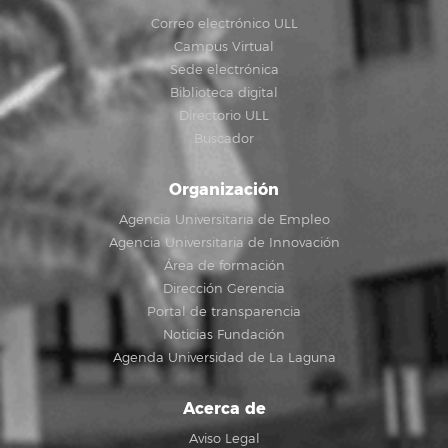
Correo electrónico ULL
Campus Virtual
Sede electrónica
Biblioteca digital
Directorio ULL
Buscador
Organización
Agencia Universitaria de Empleo
Agencia Universitaria de Innovación
Área de formación
Dirección Gerencia
Portal de transparencia
Noticias Fundación
Agenda Universidad de La Laguna
Acerca de
Aviso Legal