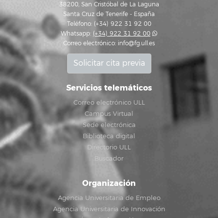
38200, San Cristóbal de La Laguna
Santa Cruz de Tenerife - España
Teléfono: (+34) 922 31 92 00
Whatsapp:
(+34) 922 31 92 00
Correo electrónico:
info@fg.ull.es
Solicitar cita previa
Servicios telemáticos
Correo electrónico ULL
Campus Virtual
Sede electrónica
Biblioteca digital
Directorio ULL
Buscador
Organización
Agencia Universitaria de Empleo
Agencia Universitaria de Innovación