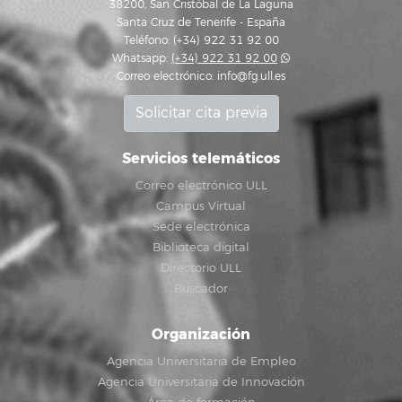
38200, San Cristóbal de La Laguna
Santa Cruz de Tenerife - España
Teléfono: (+34) 922 31 92 00
Whatsapp:
(+34) 922 31 92 00
Correo electrónico:
info@fg.ull.es
Solicitar cita previa
Servicios telemáticos
Correo electrónico ULL
Campus Virtual
Sede electrónica
Biblioteca digital
Directorio ULL
Buscador
Organización
Agencia Universitaria de Empleo
Agencia Universitaria de Innovación