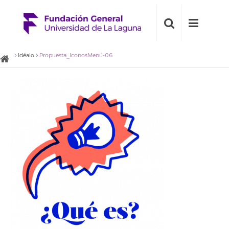
Idéalo
Propuesta_IconosMenú-06