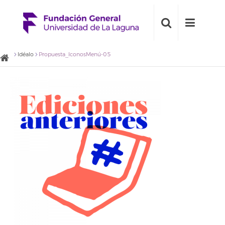
Idéalo
Propuesta_IconosMenú-05