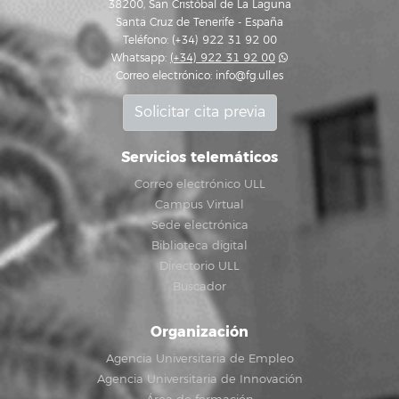
38200, San Cristóbal de La Laguna
Santa Cruz de Tenerife - España
Teléfono: (+34) 922 31 92 00
Whatsapp:
(+34) 922 31 92 00
Correo electrónico:
info@fg.ull.es
Solicitar cita previa
Servicios telemáticos
Correo electrónico ULL
Campus Virtual
Sede electrónica
Biblioteca digital
Directorio ULL
Buscador
Organización
Agencia Universitaria de Empleo
Agencia Universitaria de Innovación