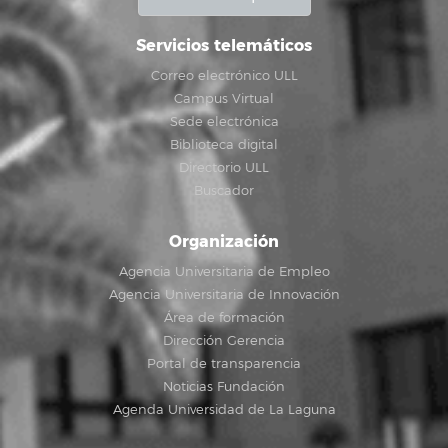
Servicios telemáticos
Correo electrónico ULL
Campus Virtual
Sede electrónica
Biblioteca digital
Directorio ULL
Buscador
Organización
Agencia Universitaria de Empleo
Agencia Universitaria de Innovación
Área de formación
Dirección Gerencia
Portal de transparencia
Noticias Fundación
Agenda Universidad de La Laguna